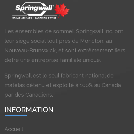
Les ensembles de sommeil Springwall Inc. ont
leur siège social tout près de Moncton, au
Nouveau-Brunswick, et sont extrêmement fiers
d’être une entreprise familiale unique.
Springwall est le seul fabricant national de
matelas détenu et exploité à 100% au Canada
par des Canadiens.
INFORMATION
Accueil