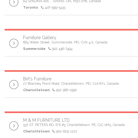
64 SPADINA AVE., Toronto, ON, M5V 2H8, Canada
Toronto
416-599-5433
Furniture Gallery
664 Water Street, Summerside, PEI, C1N 4J1, Canada
Summerside
902 436-7494
Birt's Furniture
27 Brackley Point Road, Charlottetown, PEI, C1A 6Y1, Canada
Charlottetown
902 566-1990
M & M FURNITURE LTD.
537 ST. PETERS RD, R.R #3, Charlottetown, PE, C1C 0M3, Canada
Charlottetown
902-629-1222