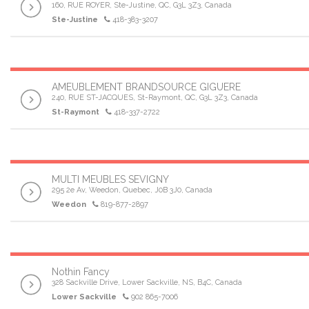
160, RUE ROYER, Ste-Justine, QC, G3L 3Z3, Canada
Ste-Justine
418-383-3207
AMEUBLEMENT BRANDSOURCE GIGUERE
240, RUE ST-JACQUES, St-Raymont, QC, G3L 3Z3, Canada
St-Raymont
418-337-2722
MULTI MEUBLES SEVIGNY
295 2e Av, Weedon, Quebec, J0B 3J0, Canada
Weedon
819-877-2897
Nothin Fancy
328 Sackville Drive, Lower Sackville, NS, B4C, Canada
Lower Sackville
902 865-7006