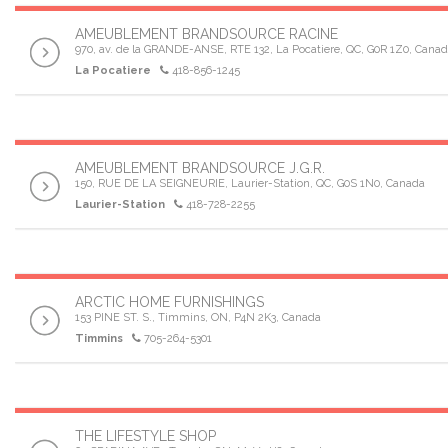
AMEUBLEMENT BRANDSOURCE RACINE
970, av. de la GRANDE-ANSE, RTE 132, La Pocatiere, QC, G0R 1Z0, Cana
La Pocatiere
418-856-1245
AMEUBLEMENT BRANDSOURCE J.G.R.
150, RUE DE LA SEIGNEURIE, Laurier-Station, QC, G0S 1N0, Canada
Laurier-Station
418-728-2255
ARCTIC HOME FURNISHINGS
153 PINE ST. S., Timmins, ON, P4N 2K3, Canada
Timmins
705-264-5301
THE LIFESTYLE SHOP