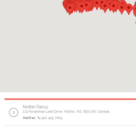
Nothin Fancy
174 Horseshoe Lake Drive, Halifax, NS, B3S 1H2, Canada
Halifax
902 405-7005