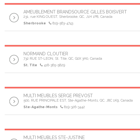
AMEUBLEMENT BRANDSOURCE GILLES BOISVERT
231, rue KING OUEST, Sherbrooke, QC, J1H 1P8, Canada
Sherbrooke
819-563-4743
NORMAND CLOUTIER
732 RUE ST-LEON, St. Tite, QC, G0X 3H0, Canada
St. Tite
418-365-5829
MULTI MEUBLES SERGE PREVOST
500, RUE PRINCIPALE EST, Ste-Agathe-Monts, QC, J8C 1K9, Canada
Ste-Agathe-Monts
819-326-3442
MULTI MEUBLES STE-JUSTINE