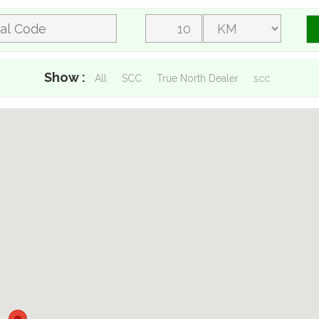
Show :
All
SCC
True North Dealer
scc