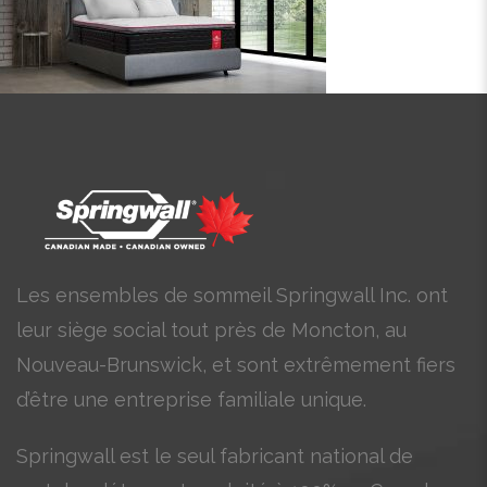
Les ensembles de sommeil Springwall Inc. ont
leur siège social tout près de Moncton, au
Nouveau-Brunswick, et sont extrêmement fiers
d’être une entreprise familiale unique.
Springwall est le seul fabricant national de