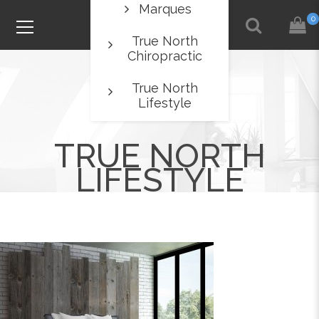
Marques
0
True North
Chiropractic
True North
Lifestyle
TRUE NORTH
LIFESTYLE