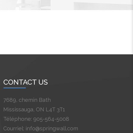
CONTACT US
7689, chemin Bath
Mississauga, ON L4T 3T1
Téléphone: 905-564-5008
Courriel: info@springwall.com