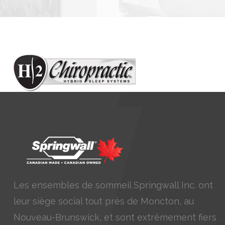
Les ensembles de sommeil Springwall Inc. ont
leur siège social tout près de Moncton, au
Nouveau-Brunswick, et sont extrêmement fiers