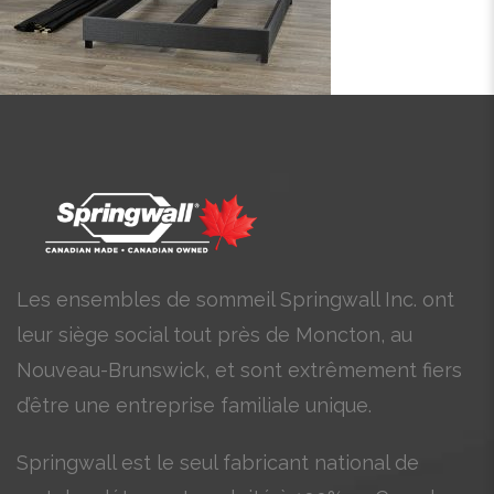
Les ensembles de sommeil Springwall Inc. ont
leur siège social tout près de Moncton, au
Nouveau-Brunswick, et sont extrêmement fiers
d’être une entreprise familiale unique.
Springwall est le seul fabricant national de