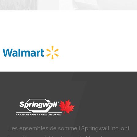
Les ensembles de sommeil Springwall Inc. ont