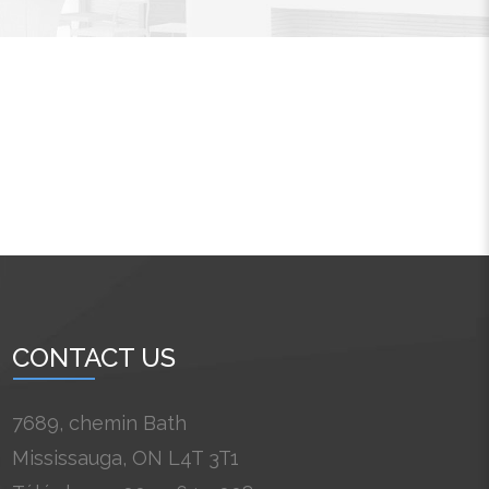
CONTACT US
7689, chemin Bath
Mississauga, ON L4T 3T1